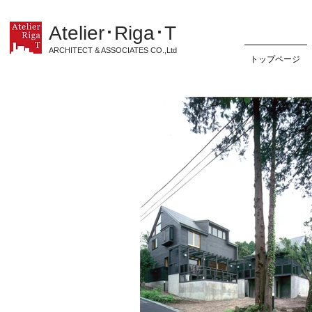
Atelier･Riga･T
ARCHITECT & ASSOCIATES CO.,Ltd
トップページ