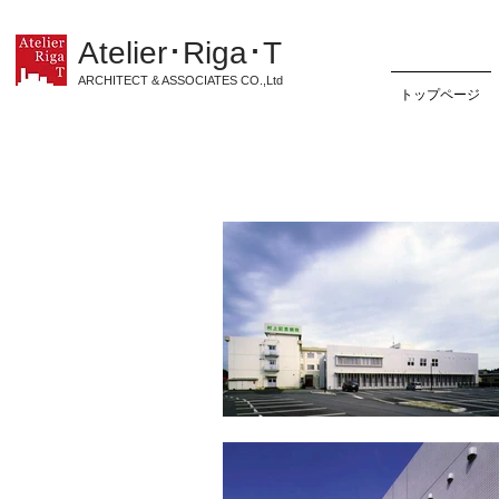
Atelier･Riga･T
ARCHITECT & ASSOCIATES CO.,Ltd
トップページ