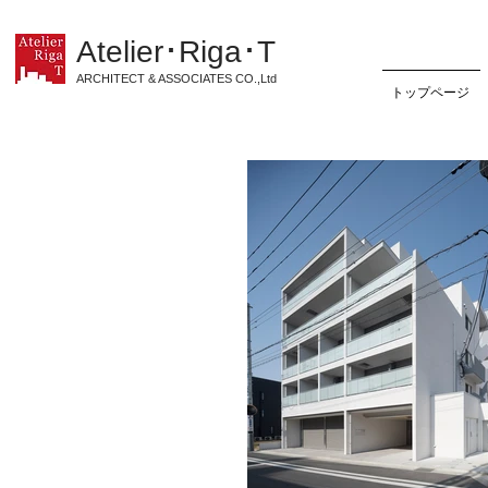
Atelier･Riga･T
ARCHITECT & ASSOCIATES CO.,Ltd
トップページ