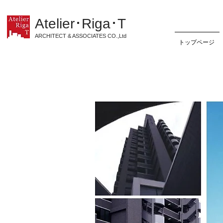
Atelier･Riga･T
ARCHITECT & ASSOCIATES CO.,Ltd
トップページ