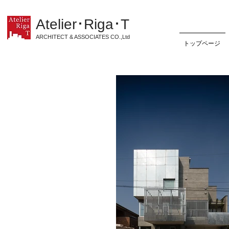
Atelier･Riga･T
ARCHITECT & ASSOCIATES CO.,Ltd
トップページ