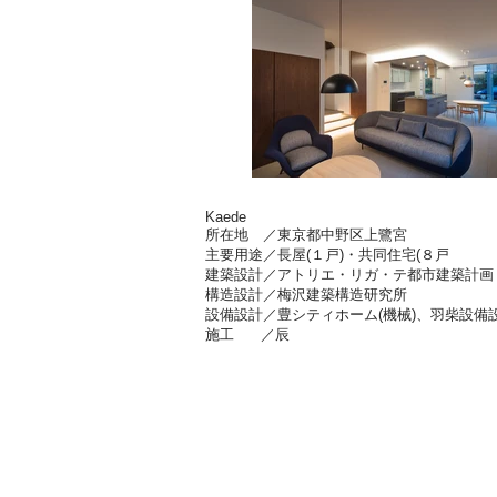
Kaede
所在地 ／東京都中野区上鷺宮
主要用途／長屋(１戸)・共同住宅(８戸
建築設計／アトリエ・リガ・テ都市建築計画
構造設計／梅沢建築構造研究所
設備設計／豊シティホーム(機械)、羽柴設備設
施工 ／辰